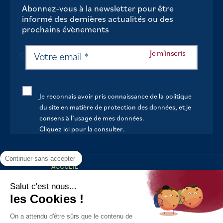
Abonnez-vous à la newsletter pour être
informé des dernières actualités ou des
prochains évènements
Je reconnais avoir pris connaissance de la politique
du site en matière de protection des données, et je
consens à l’usage de mes données.
Cliquez ici pour la consulter
.
Continuer sans accepter
ACCUEIL
VOTRE MAIRIE
Salut c'est nous...
les Cookies !
VOTRE QUOTIDIEN
On a attendu d'être sûrs que le contenu de
AU FIL DE LA VIE