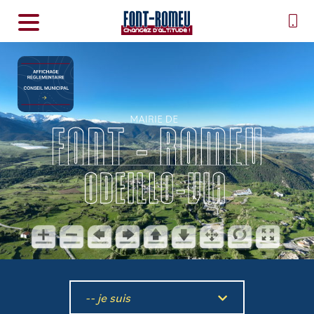
-- je suis