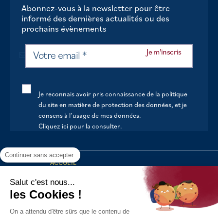
Abonnez-vous à la newsletter pour être
informé des dernières actualités ou des
prochains évènements
Je reconnais avoir pris connaissance de la politique
du site en matière de protection des données, et je
consens à l’usage de mes données.
Cliquez ici pour la consulter
.
Continuer sans accepter
ACCUEIL
VOTRE MAIRIE
Salut c'est nous...
les Cookies !
VOTRE QUOTIDIEN
On a attendu d'être sûrs que le contenu de
AU FIL DE LA VIE