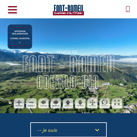
-- je suis