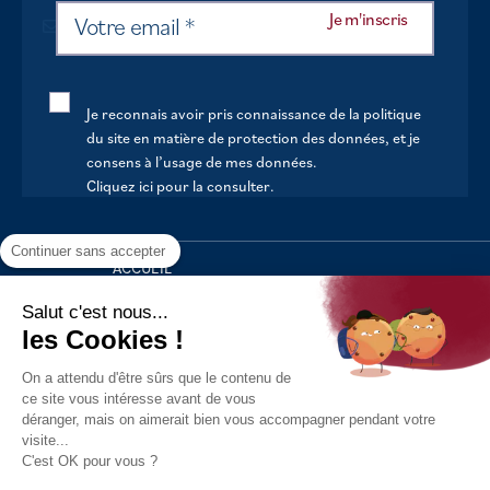
Je reconnais avoir pris connaissance de la politique
du site en matière de protection des données, et je
consens à l’usage de mes données.
Cliquez ici pour la consulter
.
Continuer sans accepter
ACCUEIL
VOTRE MAIRIE
Salut c'est nous...
les Cookies !
VOTRE QUOTIDIEN
On a attendu d'être sûrs que le contenu de
AU FIL DE LA VIE
ce site vous intéresse avant de vous
déranger, mais on aimerait bien vous accompagner pendant votre
LOISIRS
visite...
S’INFORMER
C'est OK pour vous ?