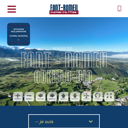
-- je suis