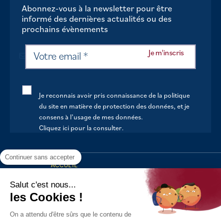
Abonnez-vous à la newsletter pour être
informé des dernières actualités ou des
prochains évènements
Je reconnais avoir pris connaissance de la politique
du site en matière de protection des données, et je
consens à l’usage de mes données.
Cliquez ici pour la consulter
.
Continuer sans accepter
ACCUEIL
VOTRE MAIRIE
Salut c'est nous...
les Cookies !
VOTRE QUOTIDIEN
On a attendu d'être sûrs que le contenu de
AU FIL DE LA VIE