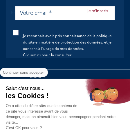
Je reconnais avoir pris connaissance de la politique
du site en matière de protection des données, et je
consens à l’usage de mes données.
Cliquez ici pour la consulter
.
Continuer sans accepter
ACCUEIL
VOTRE MAIRIE
Salut c'est nous...
les Cookies !
VOTRE QUOTIDIEN
On a attendu d'être sûrs que le contenu de
AU FIL DE LA VIE
ce site vous intéresse avant de vous
déranger, mais on aimerait bien vous accompagner pendant votre
LOISIRS
visite...
S’INFORMER
C'est OK pour vous ?