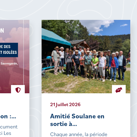
21 Juillet 2026
ion :…
Amitié Soulane en
sortie à…
document
ci Les
Chaque année, la période