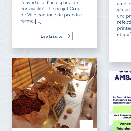
l’ouverture d’un espace de
amélio
convivialité. Le projet Cœur
sécur
de Ville continue de prendre
une p
forme.[...]
réfect
printe
étape[.
Lire la suite