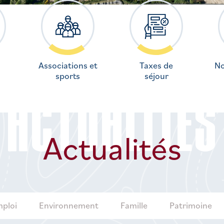
Associations et
Taxes de
No
sports
séjour
ACTUALITÉS
Actualités
ploi
Environnement
Famille
Patrimoine