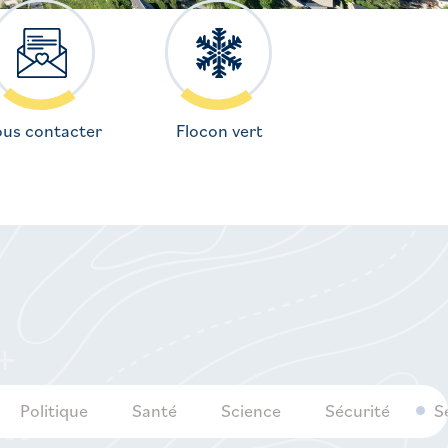
us contacter
Flocon vert
Politique
Santé
Science
Sécurité
S