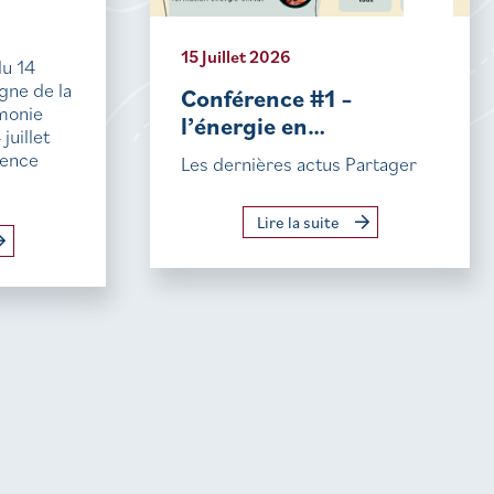
15 Juillet 2026
du 14
igne de la
Conférence #1 –
monie
l’énergie en…
uillet
sence
Les dernières actus Partager
Lire la suite