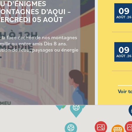
EU D’ÉNIGMES
09
ONTAGNES D’AQUI –
ERCREDI 05 AOÛT
AOÛT .26
r la face cachée de nos montagnes
mille ou entre amis Dès 8 ans.
09
stion de l’eau, paysages ou énergie
AOÛT .26
Voir t