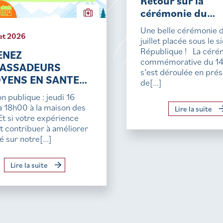
Retour sur la
cérémonie du…
Une belle cérémonie 
let 2026
juillet placée sous le s
République ! La céré
ENEZ
commémorative du 14 j
ASSADEURS
s’est déroulée en pré
OYENS EN SANTE…
de[...]
n publique : jeudi 16
t à 18h00 à la maison des
Lire la suite
Et si votre expérience
t contribuer à améliorer
é sur notre[...]
Lire la suite