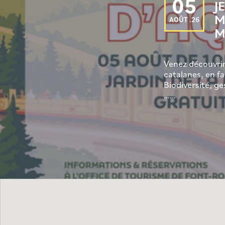
05
J
M
AOÛT .26
M
Venez découvri
catalanes, en fa
Biodiversité, ge
……