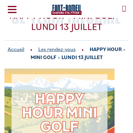
SE TENIR INFORMÉ
HAPPY HOUR – MINI GOLF –
LUNDI 13 JUILLET
Accueil
Les rendez-vous
HAPPY HOUR –
MINI GOLF – LUNDI 13 JUILLET