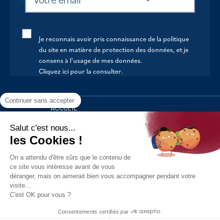
Je reconnais avoir pris connaissance de la politique
du site en matière de protection des données, et je
consens à l’usage de mes données.
Cliquez ici pour la consulter
.
Continuer sans accepter
ACCUEIL
VOTRE MAIRIE
Salut c'est nous...
les Cookies !
VOTRE QUOTIDIEN
On a attendu d'être sûrs que le contenu de
AU FIL DE LA VIE
ce site vous intéresse avant de vous
déranger, mais on aimerait bien vous accompagner pendant votre
LOISIRS
visite...
S’INFORMER
C'est OK pour vous ?
Politique de confidentialité
Mentions légales
Tous droits
Consentements certifiés par