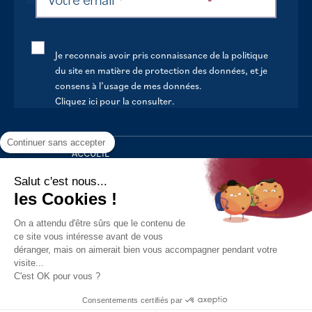
Je reconnais avoir pris connaissance de la politique
du site en matière de protection des données, et je
consens à l’usage de mes données.
Cliquez ici pour la consulter
.
Continuer sans accepter
ACCUEIL
VOTRE MAIRIE
Salut c'est nous...
les Cookies !
VOTRE QUOTIDIEN
On a attendu d'être sûrs que le contenu de
AU FIL DE LA VIE
ce site vous intéresse avant de vous
déranger, mais on aimerait bien vous accompagner pendant votre
LOISIRS
visite...
S’INFORMER
C'est OK pour vous ?
Politique de confidentialité
Mentions légales
Tous droits
Consentements certifiés par