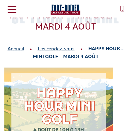
SE TENIR INFORMÉ
HAPPY HOUR – MINI GOLF –
MARDI 4 AOÛT
Accueil
Les rendez-vous
HAPPY HOUR –
MINI GOLF – MARDI 4 AOÛT