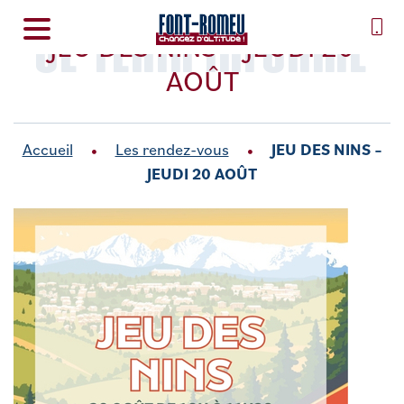
SE TENIR INFORMÉ
JEU DES NINS – JEUDI 20
AOÛT
Accueil
Les rendez-vous
JEU DES NINS –
JEUDI 20 AOÛT