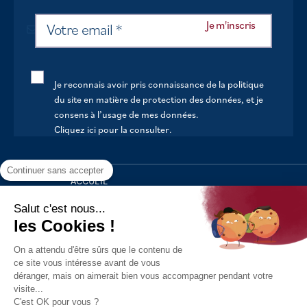
Je reconnais avoir pris connaissance de la politique
du site en matière de protection des données, et je
consens à l’usage de mes données.
Cliquez ici pour la consulter
.
Continuer sans accepter
ACCUEIL
VOTRE MAIRIE
Salut c'est nous...
les Cookies !
VOTRE QUOTIDIEN
On a attendu d'être sûrs que le contenu de
AU FIL DE LA VIE
ce site vous intéresse avant de vous
déranger, mais on aimerait bien vous accompagner pendant votre
LOISIRS
visite...
S’INFORMER
C'est OK pour vous ?