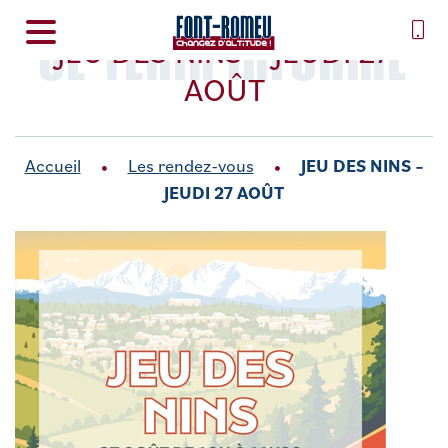
SE TENIR INFORMÉ
JEU DES NINS – JEUDI 27
AOÛT
Accueil
Les rendez-vous
JEU DES NINS –
JEUDI 27 AOÛT