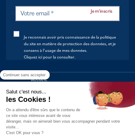
Je reconnais avoir pris connaissance de la politique
du site en matière de protection des données, et je
consens à l’usage de mes données.
Cliquez ici pour la consulter
.
Continuer sans accepter
ACCUEIL
VOTRE MAIRIE
Salut c'est nous...
les Cookies !
VOTRE QUOTIDIEN
On a attendu d'être sûrs que le contenu de
AU FIL DE LA VIE
ce site vous intéresse avant de vous
déranger, mais on aimerait bien vous accompagner pendant votre
LOISIRS
visite...
S’INFORMER
C'est OK pour vous ?