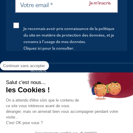
Je reconnais avoir pris connaissance de la politique
du site en matière de protection des données, et je
consens à l’usage de mes données.
Cliquez ici pour la consulter
.
Continuer sans accepter
ACCUEIL
VOTRE MAIRIE
Salut c'est nous...
les Cookies !
VOTRE QUOTIDIEN
On a attendu d'être sûrs que le contenu de
AU FIL DE LA VIE
ce site vous intéresse avant de vous
déranger, mais on aimerait bien vous accompagner pendant votre
LOISIRS
visite...
S’INFORMER
C'est OK pour vous ?
Politique de confidentialité
Mentions légales
Tous droits
Consentements certifiés par