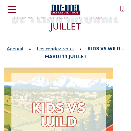
SE TENIR INFORMÉ
KIDS VS WILD – MARDI 14
JUILLET
Accueil
Les rendez-vous
KIDS VS WILD –
MARDI 14 JUILLET