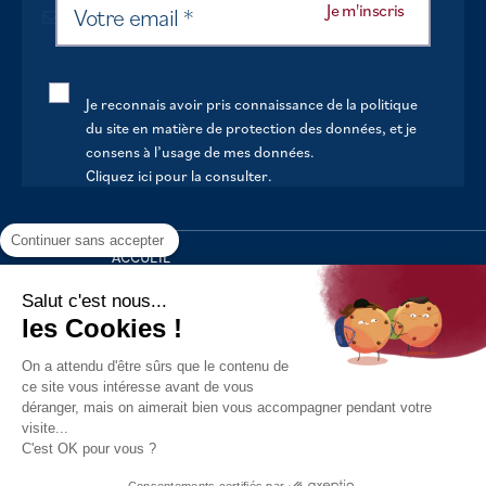
Je reconnais avoir pris connaissance de la politique
du site en matière de protection des données, et je
consens à l’usage de mes données.
Cliquez ici pour la consulter
.
Continuer sans accepter
ACCUEIL
VOTRE MAIRIE
Salut c'est nous...
les Cookies !
VOTRE QUOTIDIEN
On a attendu d'être sûrs que le contenu de
AU FIL DE LA VIE
ce site vous intéresse avant de vous
déranger, mais on aimerait bien vous accompagner pendant votre
LOISIRS
visite...
S’INFORMER
C'est OK pour vous ?
Politique de confidentialité
Mentions légales
Tous droits
Consentements certifiés par