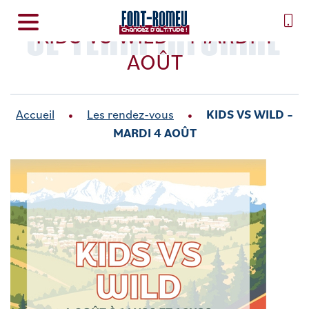
SE TENIR INFORMÉ
KIDS VS WILD – MARDI 4
AOÛT
Accueil
Les rendez-vous
KIDS VS WILD –
MARDI 4 AOÛT