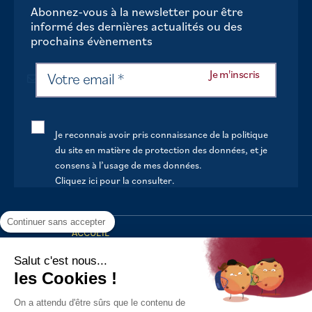
Abonnez-vous à la newsletter pour être
informé des dernières actualités ou des
prochains évènements
Je reconnais avoir pris connaissance de la politique
du site en matière de protection des données, et je
consens à l’usage de mes données.
Cliquez ici pour la consulter
.
Continuer sans accepter
ACCUEIL
VOTRE MAIRIE
Salut c'est nous...
les Cookies !
VOTRE QUOTIDIEN
On a attendu d'être sûrs que le contenu de
AU FIL DE LA VIE