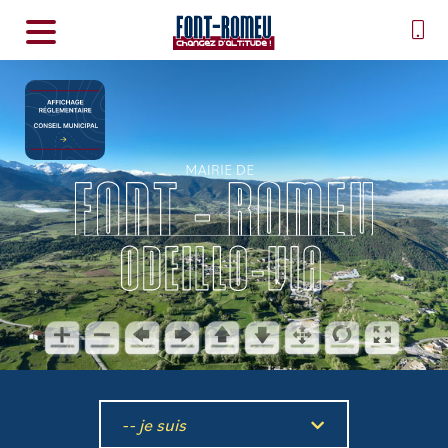
-- je suis