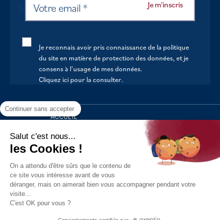
Je reconnais avoir pris connaissance de la politique
du site en matière de protection des données, et je
consens à l’usage de mes données.
Cliquez ici pour la consulter
.
Continuer sans accepter
ACCUEIL
VOTRE MAIRIE
Salut c'est nous...
les Cookies !
VOTRE QUOTIDIEN
On a attendu d'être sûrs que le contenu de
AU FIL DE LA VIE
ce site vous intéresse avant de vous
déranger, mais on aimerait bien vous accompagner pendant votre
LOISIRS
visite...
S’INFORMER
C'est OK pour vous ?
Politique de confidentialité
Mentions légales
Tous droits
Consentements certifiés par