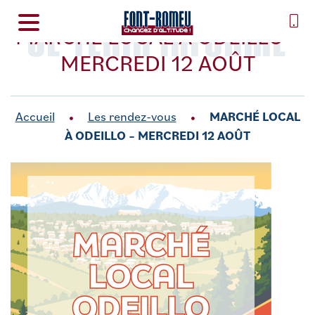
SE TENIR INFORMÉ
MARCHÉ LOCAL À ODEILLO –
MERCREDI 12 AOÛT
Accueil
Les rendez-vous
MARCHÉ LOCAL
À ODEILLO – MERCREDI 12 AOÛT