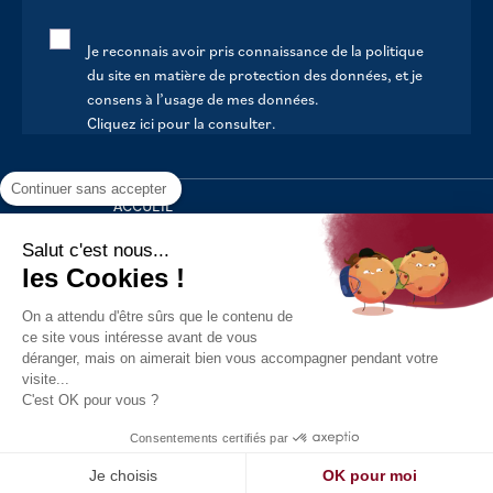
Je reconnais avoir pris connaissance de la politique
du site en matière de protection des données, et je
consens à l’usage de mes données.
Cliquez ici pour la consulter
.
Continuer sans accepter
ACCUEIL
VOTRE MAIRIE
Salut c'est nous...
les Cookies !
VOTRE QUOTIDIEN
On a attendu d'être sûrs que le contenu de
AU FIL DE LA VIE
ce site vous intéresse avant de vous
déranger, mais on aimerait bien vous accompagner pendant votre
LOISIRS
visite...
S’INFORMER
C'est OK pour vous ?
Politique de confidentialité
Mentions légales
Tous droits
Consentements certifiés par
réservés - 2021
Réalisation : Kori
Je choisis
OK pour moi