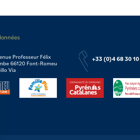
données
enue Professeur Félix
+33 (0)4 68 30 10
mbe 66120 Font-Romeu
llo Via