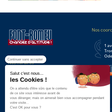
Nos coor
1 av
Tro
Odei
Continuer sans accepter
Nos horaires
Du Lundi au Vendredi :
Salut c'est nous...
8h30 - 12h30 / 13h30 - 17h00
les Cookies !
On a attendu d'être sûrs que le contenu
de ce site vous intéresse avant de
vous déranger, mais on aimerait bien vous accompagner pendant
votre visite...
C'est OK pour vous ?