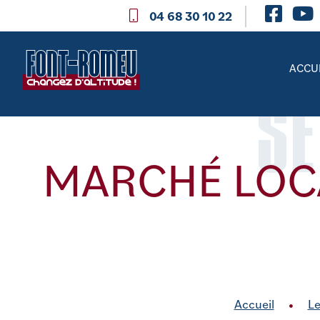
04 68 30 10 22
ACCU
SE
MARCHÉ LOCA
Accueil
Le