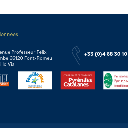
données
enue Professeur Félix
+33 (0)4 68 30 10
mbe 66120 Font-Romeu
llo Via