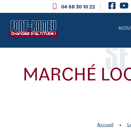
04 68 30 10 22
ACCU
SE
MARCHÉ LOC
Accueil
L