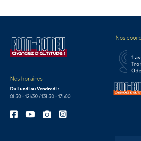
Nos coor
1 av
Tro
Odei
Nos horaires
Du Lundi au Vendredi :
8h30 - 12h30 / 13h30 - 17h00
Salut c'est nous...
les Cookies !
On a attendu d'être sûrs que le contenu de ce site vous intéresse
avant de vous déranger, mais on aimerait bien vous
accompagner pendant votre visite...
C'est OK pour vous ?