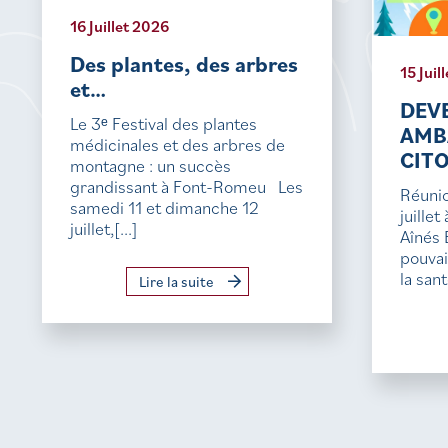
16 Juillet 2026
Des plantes, des arbres
15 Juil
et…
DEV
Le 3ᵉ Festival des plantes
AMB
médicinales et des arbres de
CIT
montagne : un succès
grandissant à Font-Romeu Les
Réunio
samedi 11 et dimanche 12
juille
juillet,[...]
Aînés 
pouvai
la sant
Lire la suite