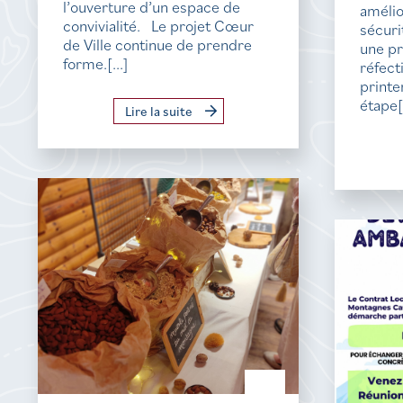
l’ouverture d’un espace de
amélio
convivialité. Le projet Cœur
sécur
de Ville continue de prendre
une p
forme.[...]
réfect
printe
étape[.
Lire la suite