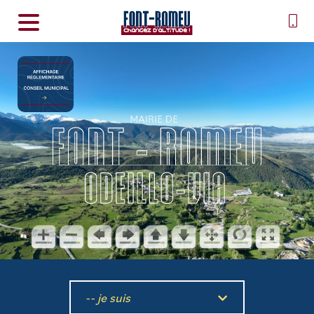
-- je suis