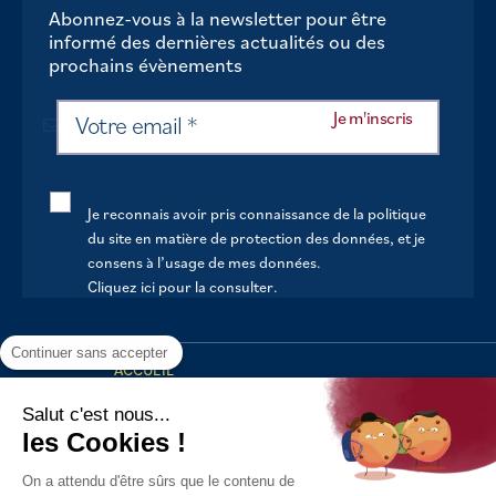
Abonnez-vous à la newsletter pour être
informé des dernières actualités ou des
prochains évènements
Je reconnais avoir pris connaissance de la politique
du site en matière de protection des données, et je
consens à l’usage de mes données.
Cliquez ici pour la consulter
.
Continuer sans accepter
ACCUEIL
VOTRE MAIRIE
Salut c'est nous...
les Cookies !
VOTRE QUOTIDIEN
On a attendu d'être sûrs que le contenu de
AU FIL DE LA VIE