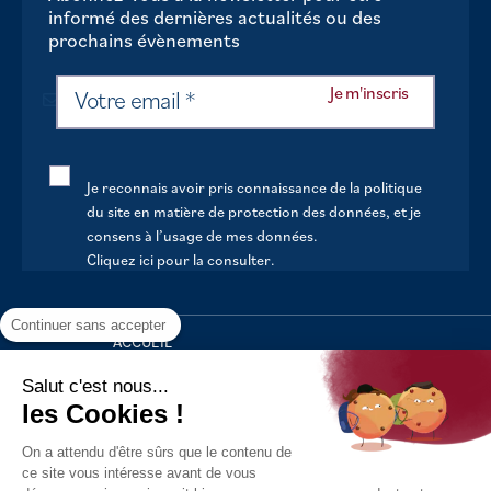
informé des dernières actualités ou des
prochains évènements
Je reconnais avoir pris connaissance de la politique
du site en matière de protection des données, et je
consens à l’usage de mes données.
Cliquez ici pour la consulter
.
Continuer sans accepter
ACCUEIL
VOTRE MAIRIE
Salut c'est nous...
les Cookies !
VOTRE QUOTIDIEN
On a attendu d'être sûrs que le contenu de
AU FIL DE LA VIE
ce site vous intéresse avant de vous