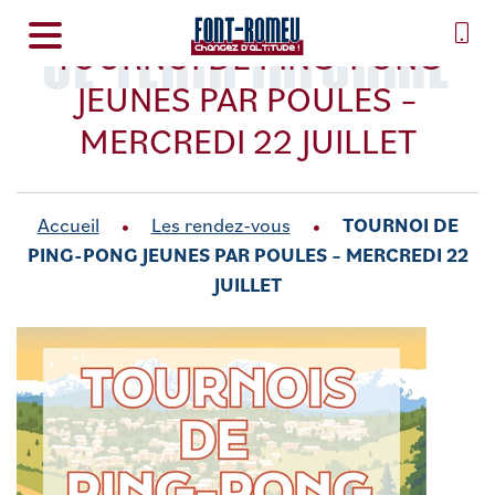
SE TENIR INFORMÉ
TOURNOI DE PING-PONG
JEUNES PAR POULES –
MERCREDI 22 JUILLET
Accueil
Les rendez-vous
TOURNOI DE
PING-PONG JEUNES PAR POULES – MERCREDI 22
JUILLET