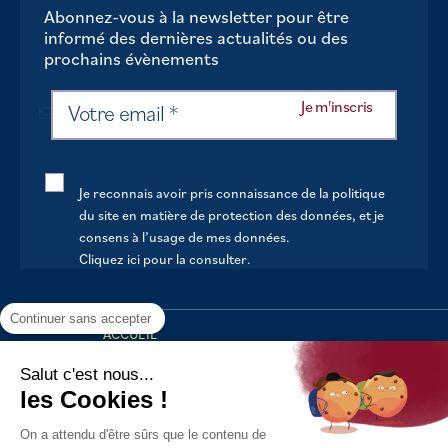
Abonnez-vous à la newsletter pour être
informé des dernières actualités ou des
prochains évènements
Je reconnais avoir pris connaissance de la politique
du site en matière de protection des données, et je
consens à l’usage de mes données.
Cliquez ici pour la consulter
.
Continuer sans accepter
ACCUEIL
VOTRE MAIRIE
Salut c'est nous...
les Cookies !
VOTRE QUOTIDIEN
On a attendu d'être sûrs que le contenu de
AU FIL DE LA VIE