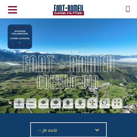
-- je suis