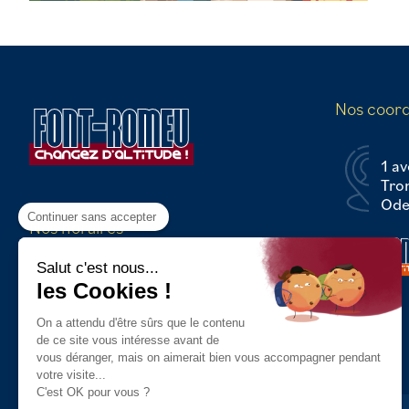
Nos coor
1 av
Tro
Odei
Continuer sans accepter
Nos horaires
Du Lundi au Vendredi :
Salut c'est nous...
8h30 - 12h30 / 13h30 - 17h00
les Cookies !
On a attendu d'être sûrs que le contenu
de ce site vous intéresse avant de
vous déranger, mais on aimerait bien vous accompagner pendant
votre visite...
C'est OK pour vous ?