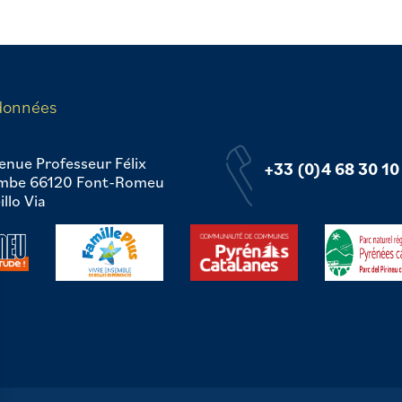
données
enue Professeur Félix
+33 (0)4 68 30 10
mbe 66120 Font-Romeu
llo Via