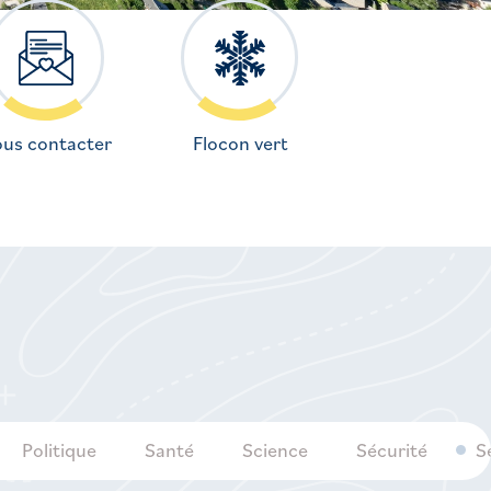
us contacter
Flocon vert
Politique
Santé
Science
Sécurité
S