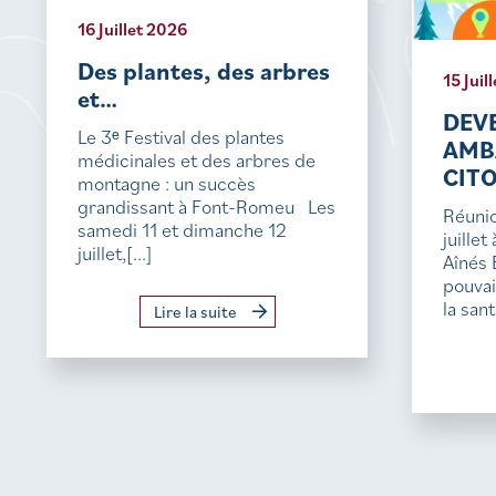
16 Juillet 2026
Des plantes, des arbres
15 Juil
et…
DEV
Le 3ᵉ Festival des plantes
AMB
médicinales et des arbres de
CIT
montagne : un succès
grandissant à Font-Romeu Les
Réunio
samedi 11 et dimanche 12
juille
juillet,[...]
Aînés 
pouvai
la sant
Lire la suite