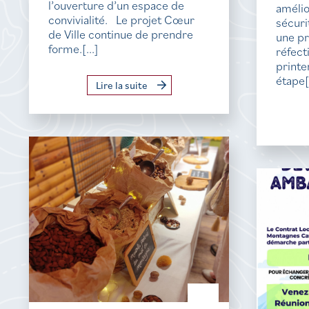
l’ouverture d’un espace de
amélio
convivialité. Le projet Cœur
sécur
de Ville continue de prendre
une p
forme.[...]
réfect
printe
étape[.
Lire la suite