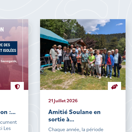
21 Juillet 2026
ion :…
Amitié Soulane en
sortie à…
document
ci Les
Chaque année, la période