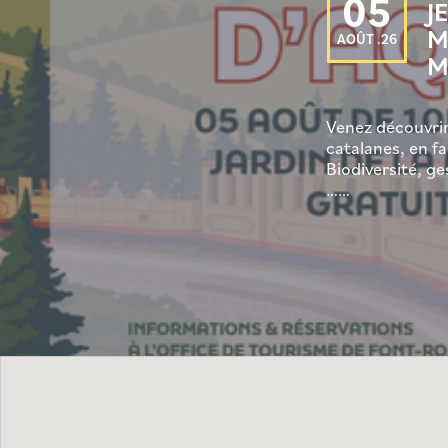
05
J
M
AOÛT .26
M
Venez découvri
catalanes, en fa
Biodiversité, ge
……