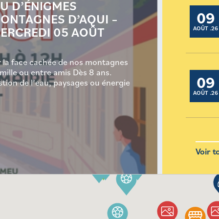
EU D’ÉNIGMES
09
ONTAGNES D’AQUI –
ERCREDI 05 AOÛT
AOÛT .26
r la face cachée de nos montagnes
mille ou entre amis Dès 8 ans.
09
stion de l’eau, paysages ou énergie
AOÛT .26
Voir t