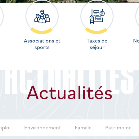
Associations et
Taxes de
No
sports
séjour
ACTUALITÉS
Actualités
ploi
Environnement
Famille
Patrimoine