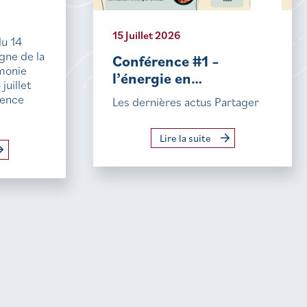
15 Juillet 2026
du 14
igne de la
Conférence #1 –
monie
l’énergie en…
uillet
sence
Les dernières actus Partager
Lire la suite