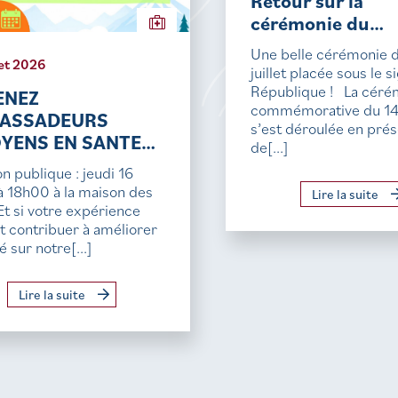
Retour sur la
cérémonie du…
Une belle cérémonie 
let 2026
juillet placée sous le s
République ! La céré
ENEZ
commémorative du 14 j
ASSADEURS
s’est déroulée en pré
OYENS EN SANTE…
de[...]
n publique : jeudi 16
t à 18h00 à la maison des
Lire la suite
Et si votre expérience
t contribuer à améliorer
é sur notre[...]
Lire la suite