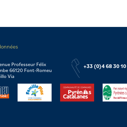
données
enue Professeur Félix
+33 (0)4 68 30 10
mbe 66120 Font-Romeu
llo Via