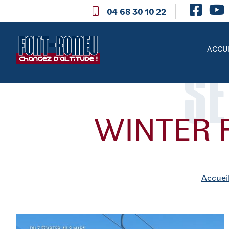
04 68 30 10 22
ACCU
SE
WINTER F
Accuei