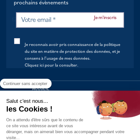
prochains évènements
Je reconnais avoir pris connaissance de la politique
du site en matière de protection des données, et je
consens à l’usage de mes données.
Cliquez ici pour la consulter
.
Continuer sans accepter
ACCUEIL
VOTRE MAIRIE
Salut c'est nous...
les Cookies !
VOTRE QUOTIDIEN
On a attendu d'être sûrs que le contenu de
AU FIL DE LA VIE
ce site vous intéresse avant de vous
déranger, mais on aimerait bien vous accompagner pendant votre
LOISIRS
visite...