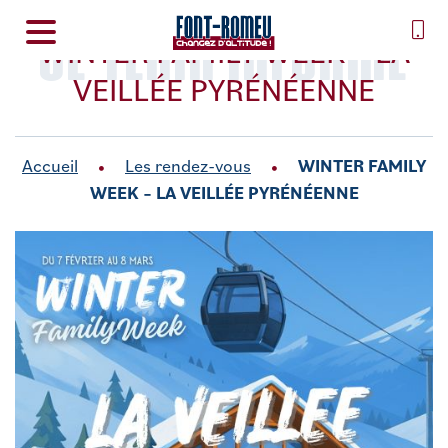
SE TENIR INFORMÉ
WINTER FAMILY WEEK – LA
VEILLÉE PYRÉNÉENNE
Accueil
Les rendez-vous
WINTER FAMILY
WEEK – LA VEILLÉE PYRÉNÉENNE