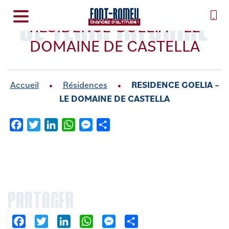
SE TENIR INFORMÉ
RESIDENCE GOELIA – LE
DOMAINE DE CASTELLA
Accueil
Résidences
RESIDENCE GOELIA –
LE DOMAINE DE CASTELLA
Facebook
Twitter
LinkedIn
WhatsApp
Messenger
Partager
PARTAGER
Facebook
Twitter
LinkedIn
WhatsApp
Messenger
Partager