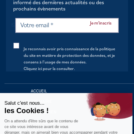
informé des dernières actualités ou des
prochains évènements
Je reconnais avoir pris connaissance de la politique
du site en matière de protection des données, et je
consens à l’usage de mes données.
Cliquez ici pour la consulter
.
Continuer sans accepter
ACCUEIL
VOTRE MAIRIE
Salut c'est nous...
les Cookies !
VOTRE QUOTIDIEN
On a attendu d'être sûrs que le contenu de
AU FIL DE LA VIE
ce site vous intéresse avant de vous
déranger, mais on aimerait bien vous accompagner pendant votre
LOISIRS