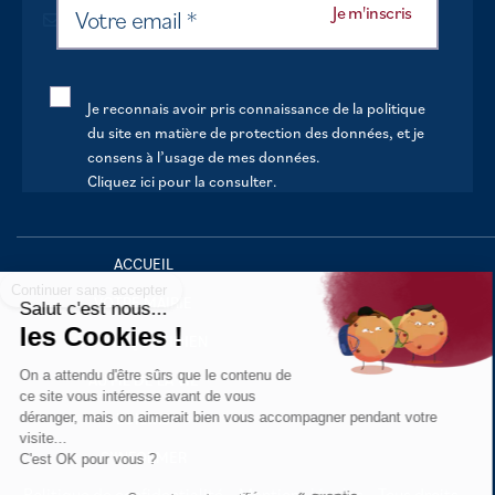
Je reconnais avoir pris connaissance de la politique
du site en matière de protection des données, et je
consens à l’usage de mes données.
Cliquez ici pour la consulter
.
Continuer sans accepter
ACCUEIL
VOTRE MAIRIE
Salut c'est nous...
les Cookies !
VOTRE QUOTIDIEN
On a attendu d'être sûrs que le contenu de
AU FIL DE LA VIE
ce site vous intéresse avant de vous
déranger, mais on aimerait bien vous accompagner pendant votre
LOISIRS
visite...
S’INFORMER
C'est OK pour vous ?
Politique de confidentialité
Mentions légales
Tous droits