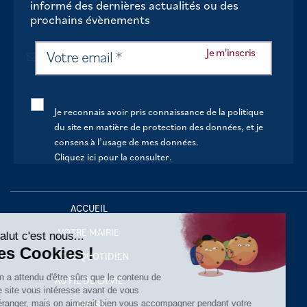
informé des dernières actualités ou des
prochains évènements
Je reconnais avoir pris connaissance de la politique
du site en matière de protection des données, et je
consens à l’usage de mes données.
Cliquez ici pour la consulter
.
ACCUEIL
Continuer sans accepter
VOTRE MAIRIE
Salut c'est nous...
les Cookies !
VOTRE QUOTIDIEN
On a attendu d'être sûrs que le contenu de
AU FIL DE LA VIE
ce site vous intéresse avant de vous
déranger, mais on aimerait bien vous accompagner pendant votre
LOISIRS