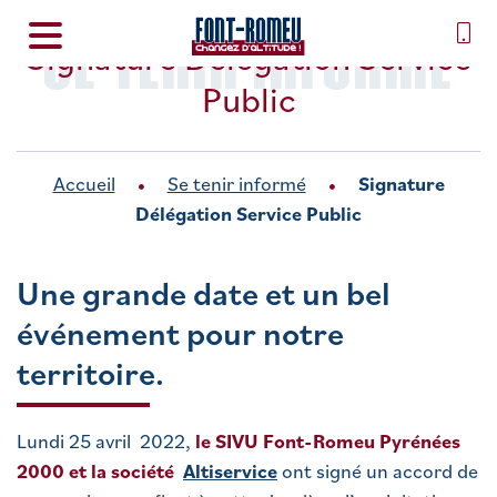
SE TENIR INFORMÉ
Signature Délégation Service
Public
Accueil
Se tenir informé
Signature
Délégation Service Public
Une grande date et un bel
événement pour notre
territoire.
Lundi 25 avril 2022,
le SIVU Font-Romeu Pyrénées
2000 et la société
Altiservice
ont signé un accord de