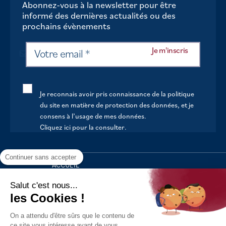
Abonnez-vous à la newsletter pour être
informé des dernières actualités ou des
prochains évènements
Je reconnais avoir pris connaissance de la politique
du site en matière de protection des données, et je
consens à l’usage de mes données.
Cliquez ici pour la consulter
.
Continuer sans accepter
ACCUEIL
VOTRE MAIRIE
Salut c'est nous...
les Cookies !
VOTRE QUOTIDIEN
On a attendu d'être sûrs que le contenu de
AU FIL DE LA VIE
ce site vous intéresse avant de vous