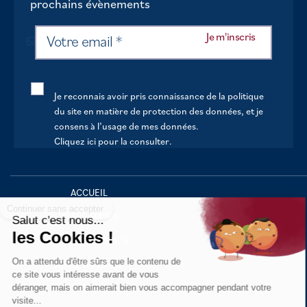
prochains évènements
Je reconnais avoir pris connaissance de la politique
du site en matière de protection des données, et je
consens à l’usage de mes données.
Cliquez ici pour la consulter
.
Continuer sans accepter
ACCUEIL
VOTRE MAIRIE
Salut c'est nous...
les Cookies !
VOTRE QUOTIDIEN
On a attendu d'être sûrs que le contenu de
AU FIL DE LA VIE
ce site vous intéresse avant de vous
déranger, mais on aimerait bien vous accompagner pendant votre
LOISIRS
visite...