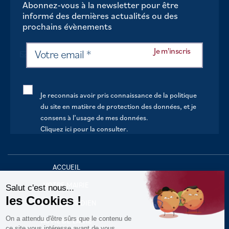
Abonnez-vous à la newsletter pour être
informé des dernières actualités ou des
prochains évènements
Je reconnais avoir pris connaissance de la politique
du site en matière de protection des données, et je
consens à l’usage de mes données.
Cliquez ici pour la consulter
.
Continuer sans accepter
ACCUEIL
VOTRE MAIRIE
Salut c'est nous...
les Cookies !
VOTRE QUOTIDIEN
On a attendu d'être sûrs que le contenu de
AU FIL DE LA VIE
ce site vous intéresse avant de vous