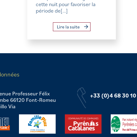
cette nuit pour favoriser la
période de[...]
Lire la suite
données
enue Professeur Félix
+33 (0)4 68 30 10
mbe 66120 Font-Romeu
llo Via