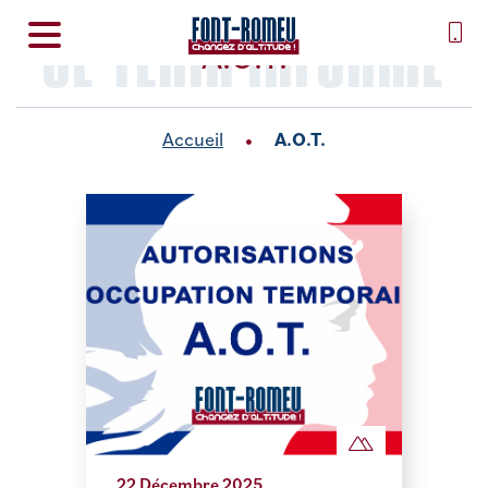
SE TENIR INFORMÉ
A.O.T.
Accueil
A.O.T.
22 Décembre 2025