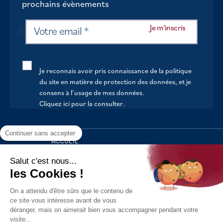
prochains évènements
Je reconnais avoir pris connaissance de la politique
du site en matière de protection des données, et je
consens à l’usage de mes données.
Cliquez ici pour la consulter
.
Continuer sans accepter
ACCUEIL
VOTRE MAIRIE
Salut c'est nous...
les Cookies !
VOTRE QUOTIDIEN
On a attendu d'être sûrs que le contenu de
AU FIL DE LA VIE
ce site vous intéresse avant de vous
déranger, mais on aimerait bien vous accompagner pendant votre
LOISIRS
visite...