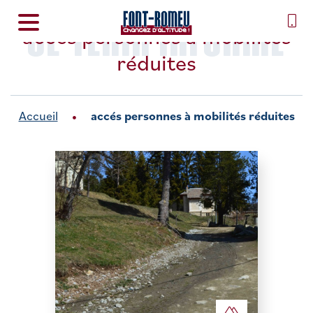
SE TENIR INFORMÉ
accés personnes à mobilités
réduites
Accueil
accés personnes à mobilités réduites