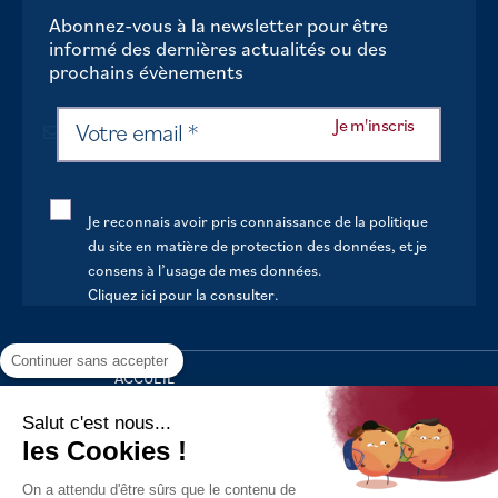
Abonnez-vous à la newsletter pour être
informé des dernières actualités ou des
prochains évènements
Je reconnais avoir pris connaissance de la politique
du site en matière de protection des données, et je
consens à l’usage de mes données.
Cliquez ici pour la consulter
.
Continuer sans accepter
ACCUEIL
VOTRE MAIRIE
Salut c'est nous...
les Cookies !
VOTRE QUOTIDIEN
On a attendu d'être sûrs que le contenu de
AU FIL DE LA VIE