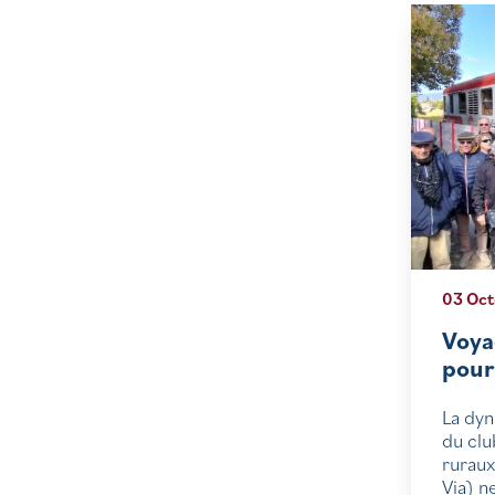
03 Oct
Voya
pou
La dyn
du clu
rurau
Via) ne