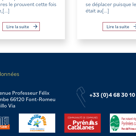
s le prouvent cette fois
se déplacer puisque le 
[...]
était au[...]
Lire la suite
Lire la suite
données
enue Professeur Félix
+33 (0)4 68 30 10
mbe 66120 Font-Romeu
llo Via