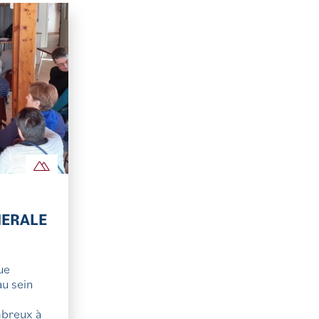
NERALE
ue
au sein
mbreux à