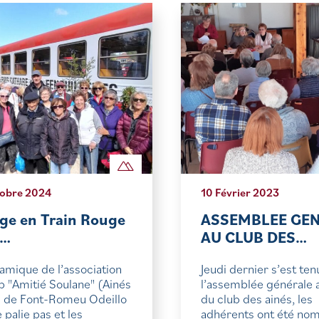
obre 2024
10 Février 2023
ge en Train Rouge
ASSEMBLEE GE
r…
AU CLUB DES…
amique de l’association
Jeudi dernier s’est ten
b "Amitié Soulane" (Ainés
l’assemblée générale 
x de Font-Romeu Odeillo
du club des ainés, les
 palie pas et les
adhérents ont été no