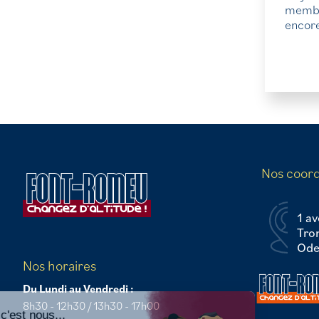
membre
encore,
Nos coor
1 av
Tro
Odei
Nos horaires
Continuer sans accepter
Du Lundi au Vendredi :
8h30 - 12h30 / 13h30 - 17h00
Salut c'est nous...