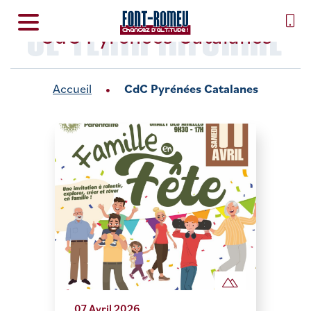
SE TENIR INFORMÉ
CdC Pyrénées Catalanes
Accueil
CdC Pyrénées Catalanes
07 Avril 2026