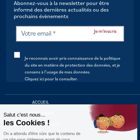
Abonnez-vous à la newsletter pour être
informé des dernières actualités ou des
prochains évènements
Je reconnais avoir pris connaissance de la politique
du site en matière de protection des données, et je
consens à l’usage de mes données.
Cliquez ici pour la consulter
.
Continuer sans accepter
ACCUEIL
VOTRE MAIRIE
Salut c'est nous...
les Cookies !
VOTRE QUOTIDIEN
On a attendu d'être sûrs que le contenu de
AU FIL DE LA VIE
ce site vous intéresse avant de vous