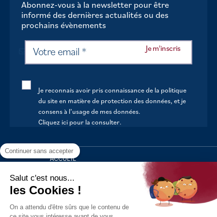
Abonnez-vous à la newsletter pour être
informé des dernières actualités ou des
prochains évènements
Je reconnais avoir pris connaissance de la politique
du site en matière de protection des données, et je
consens à l’usage de mes données.
Cliquez ici pour la consulter
.
Continuer sans accepter
ACCUEIL
VOTRE MAIRIE
Salut c'est nous...
les Cookies !
VOTRE QUOTIDIEN
On a attendu d'être sûrs que le contenu de
AU FIL DE LA VIE
ce site vous intéresse avant de vous