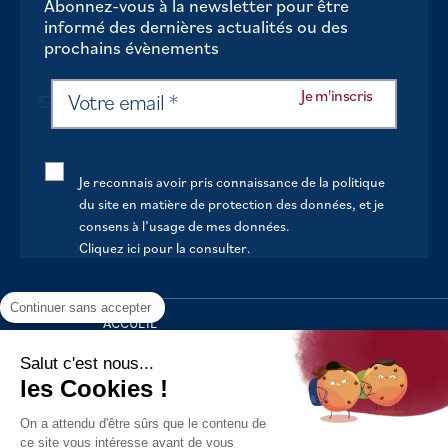
Abonnez-vous à la newsletter pour être
informé des dernières actualités ou des
prochains évènements
Je reconnais avoir pris connaissance de la politique
du site en matière de protection des données, et je
consens à l’usage de mes données.
Cliquez ici pour la consulter
.
Continuer sans accepter
ACCUEIL
VOTRE MAIRIE
Salut c'est nous...
les Cookies !
VOTRE QUOTIDIEN
On a attendu d'être sûrs que le contenu de
AU FIL DE LA VIE
ce site vous intéresse avant de vous