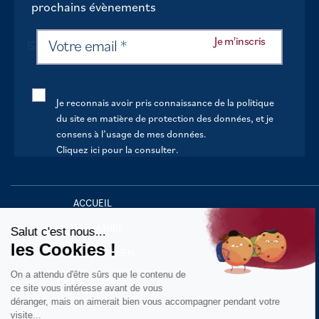
prochains évènements
Je reconnais avoir pris connaissance de la politique
du site en matière de protection des données, et je
consens à l’usage de mes données.
Cliquez ici pour la consulter
.
Continuer sans accepter
ACCUEIL
VOTRE MAIRIE
Salut c'est nous...
les Cookies !
VOTRE QUOTIDIEN
On a attendu d'être sûrs que le contenu de
AU FIL DE LA VIE
ce site vous intéresse avant de vous
déranger, mais on aimerait bien vous accompagner pendant votre
LOISIRS
visite...