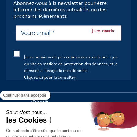
Abonnez-vous à la newsletter pour être
informé des dernières actualités ou des
prochains évènements
Je reconnais avoir pris connaissance de la politique
du site en matière de protection des données, et je
consens à l’usage de mes données.
Cliquez ici pour la consulter
.
Continuer sans accepter
ACCUEIL
VOTRE MAIRIE
Salut c'est nous...
les Cookies !
VOTRE QUOTIDIEN
On a attendu d'être sûrs que le contenu de
AU FIL DE LA VIE
ce site vous intéresse avant de vous