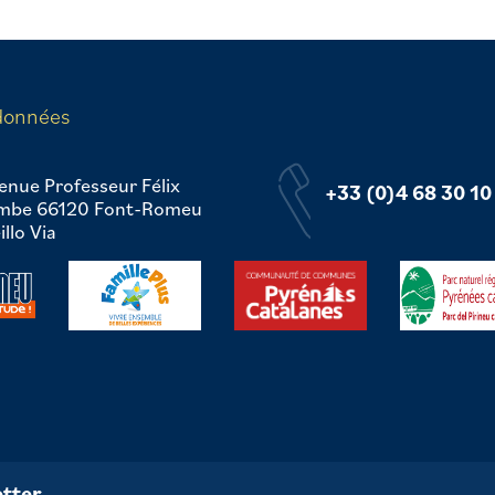
données
enue Professeur Félix
+33 (0)4 68 30 10
mbe 66120 Font-Romeu
llo Via
tter