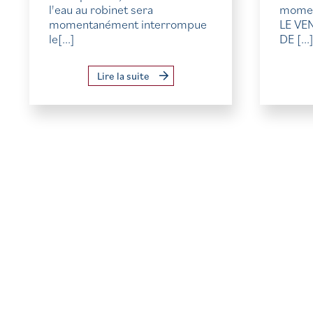
l'eau au robinet sera
momen
momentanément interrompue
LE VE
le[...]
DE [...
Lire la suite