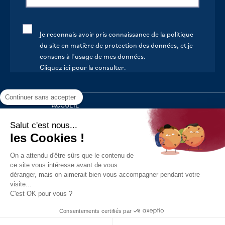
Je reconnais avoir pris connaissance de la politique
du site en matière de protection des données, et je
consens à l’usage de mes données.
Cliquez ici pour la consulter
.
Continuer sans accepter
ACCUEIL
VOTRE MAIRIE
Salut c'est nous...
les Cookies !
VOTRE QUOTIDIEN
On a attendu d'être sûrs que le contenu de
AU FIL DE LA VIE
ce site vous intéresse avant de vous
déranger, mais on aimerait bien vous accompagner pendant votre
LOISIRS
visite...
S’INFORMER
C'est OK pour vous ?
Politique de confidentialité
Mentions légales
Tous droits
Consentements certifiés par
réservés - 2021
Réalisation : Kori