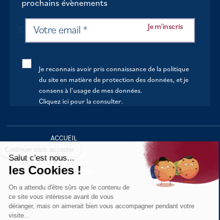
prochains évènements
Je reconnais avoir pris connaissance de la politique
du site en matière de protection des données, et je
consens à l’usage de mes données.
Cliquez ici pour la consulter
.
Continuer sans accepter
ACCUEIL
VOTRE MAIRIE
Salut c'est nous...
les Cookies !
VOTRE QUOTIDIEN
On a attendu d'être sûrs que le contenu de
AU FIL DE LA VIE
ce site vous intéresse avant de vous
déranger, mais on aimerait bien vous accompagner pendant votre
LOISIRS
visite...