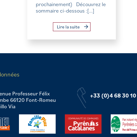
prochainement) Découvrez le
sommaire ci-dessous :[...]
Lire la suite
données
enue Professeur Félix
+33 (0)4 68 30 10
mbe 66120 Font-Romeu
llo Via