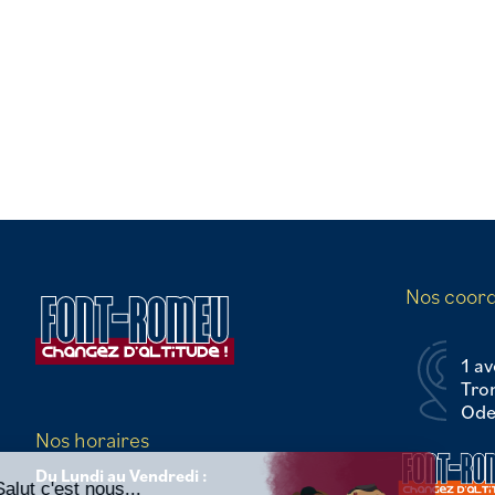
Nos coor
1 av
Tro
Odei
Continuer sans accepter
Nos horaires
Du Lundi au Vendredi :
Salut c'est nous...