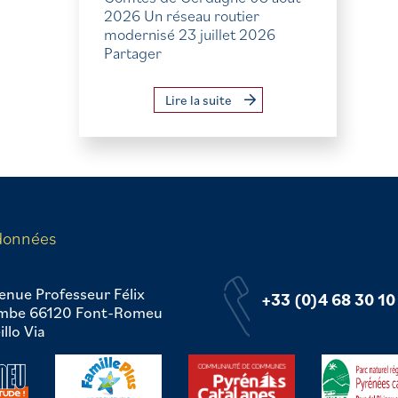
2026 Un réseau routier
modernisé 23 juillet 2026
Partager
Lire la suite
données
enue Professeur Félix
+33 (0)4 68 30 10
mbe 66120 Font-Romeu
llo Via