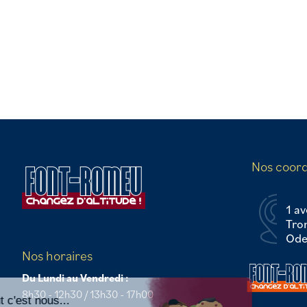
Nos coor
1 av
Tro
Odei
Nos horaires
Continuer sans accepter
Du Lundi au Vendredi :
8h30 - 12h30 / 13h30 - 17h00
Salut c'est nous...