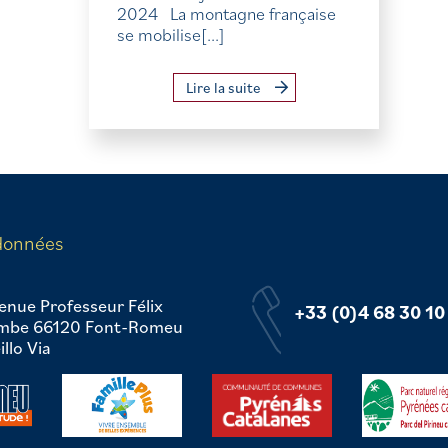
2024 La montagne française
se mobilise[...]
Lire la suite
données
enue Professeur Félix
+33 (0)4 68 30 10
mbe 66120 Font-Romeu
llo Via