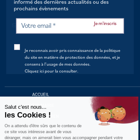
informé des dernières actualités ou des
prochains évènements
Je reconnais avoir pris connaissance de la politique
du site en matière de protection des données, et je
consens à l’usage de mes données.
Cliquez ici pour la consulter
.
Continuer sans accepter
ACCUEIL
VOTRE MAIRIE
Salut c'est nous...
les Cookies !
VOTRE QUOTIDIEN
On a attendu d'être sûrs que le contenu de
AU FIL DE LA VIE
ce site vous intéresse avant de vous
déranger, mais on aimerait bien vous accompagner pendant votre
LOISIRS