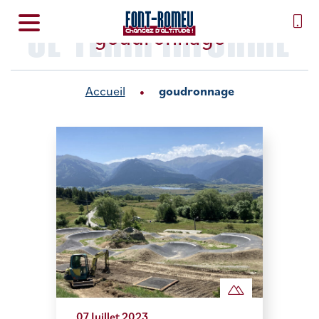
SE TENIR INFORMÉ
goudronnage
Accueil
goudronnage
07 Juillet 2023