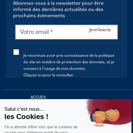
Abonnez-vous à la newsletter pour être
informé des dernières actualités ou des
prochains évènements
Je reconnais avoir pris connaissance de la politique
du site en matière de protection des données, et je
consens à l’usage de mes données.
Cliquez ici pour la consulter
.
Continuer sans accepter
ACCUEIL
VOTRE MAIRIE
Salut c'est nous...
les Cookies !
VOTRE QUOTIDIEN
On a attendu d'être sûrs que le contenu de
AU FIL DE LA VIE
ce site vous intéresse avant de vous